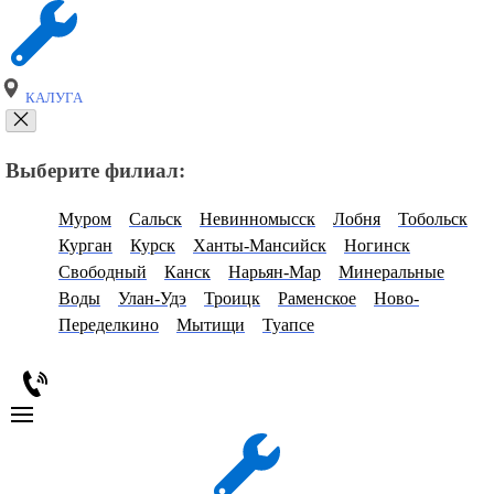
КАЛУГА
Выберите филиал:
Муром
Сальск
Невинномысск
Лобня
Тобольск
Курган
Курск
Ханты-Мансийск
Ногинск
Свободный
Канск
Нарьян-Мар
Минеральные
Воды
Улан-Удэ
Троицк
Раменское
Ново-
Переделкино
Мытищи
Туапсе