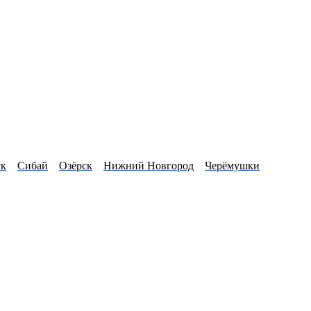
ск
Сибай
Озёрск
Нижний Новгород
Черёмушки