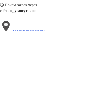
Прием заявок через
сайт -
круглосуточно
МАГНИТОГОРСК
Выберите филиал:
Северск
Россошь
Нальчик
Реутов
Череповец
Нов
Ханты-Мансийск
Пермь
Новочеркасск
8(800)5264207
Заказать звонок
Натяжные потолки в Магнитогорске
Назначение
Виды
Цены
Сотрудн