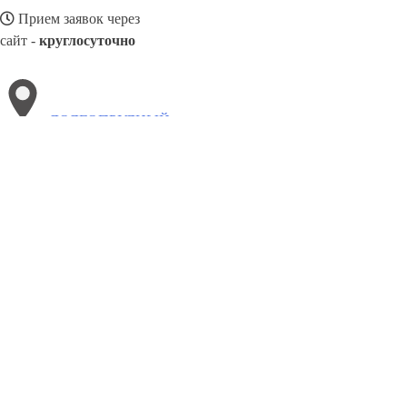
Прием заявок через
сайт -
круглосуточно
ДОЛГОПРУДНЫЙ
Выберите филиал:
Заринск
Узловая
Орехово-Зуево
Каменск-Уральский
Нефтекамск
Новошахтинск
Нефтеюганск
Новотрои
8(800)5264207
Заказать звонок
Натяжные потолки в Долгопрудном
Назначение
Виды
Цены
Сотрудни