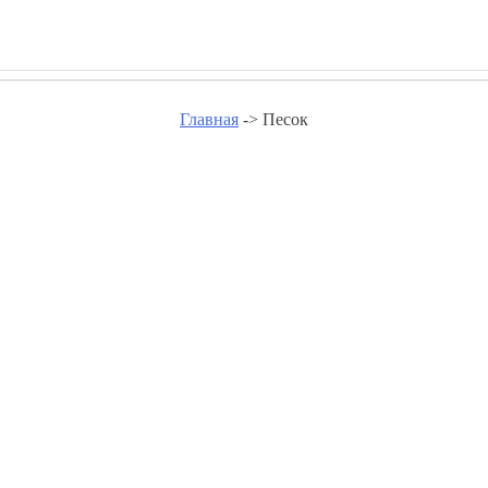
Главная
-> Песок
Песок - potolki-planet.ru
Песок в Абакане
Песок в Александрове